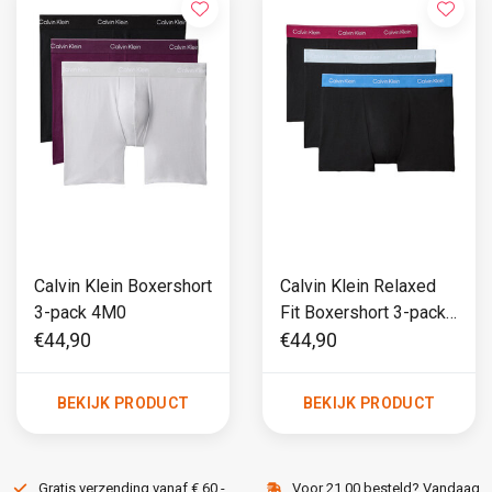
Calvin Klein Boxershort
Calvin Klein Relaxed
3-pack 4M0
Fit Boxershort 3-pack
4M5
€44,90
€44,90
BEKIJK PRODUCT
BEKIJK PRODUCT
Gratis verzending vanaf € 60,-
Voor 21.00 besteld? Vandaag