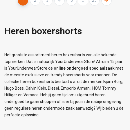
1
2
3
4
5
..
25
Heren boxershorts
Het grootste assortiment heren boxershorts van alle bekende
topmerken. Dat is natuurlijk YourUnderwearStore! Al ruim 15 jaar
is YourUnderwearStore de
online ondergoed speciaalzaak
met
de meeste exclusieve en trendy boxershorts voor mannen. De
collectie heren boxershorts bestaat o.a. uit de merken Bjorn Borg,
Hugo Boss, Calvin Klein, Diesel, Emporio Armani, HOM Tommy
Hilfiger en Versace. Heb jij geen tijd om uitgebreid heren
ondergoed te gaan shoppen of is er bij jou in de nabije omgeving
geen reguliere heren ondermode zaak aanwezig? Wij bieden u de
perfecte oplossing.