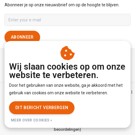
Abonneer je op onze nieuwsbrief om op de hoogte te blijven.
ABONNEER
Wij slaan cookies op om onze
website te verbeteren.
Door het gebruiken van onze website, ga je akkoord met het
Algemene voorwaarden
|
Disclaimer
|
Privacy Policy
|
Sitemap
|
gebruik van cookies om onze website te verbeteren.
RSS Feed
DIT BERICHT VERBERGEN
© Copyright 2026 - YourUnderwearStore | Realisatie
InStijl Media
MEER OVER COOKIES »
Beoordeling op
KiyOh
voor YourUnderwearStore: 8.9/10 (3779
beoordelingen)