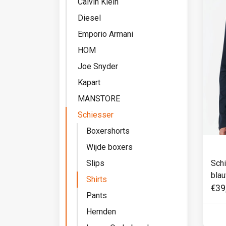
Calvin Klein
Diesel
Emporio Armani
HOM
Joe Snyder
Kapart
MANSTORE
Schiesser
Boxershorts
Wijde boxers
Slips
Schi
bla
Shirts
€39
Pants
Hemden