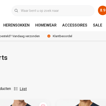
8.9
HERENSOKKEN
HOMEWEAR
ACCESSOIRES
SALE
 besteld? Vandaag verzonden
Klantbeoordeling 8.9 / 10
rts
ducten
Lijst