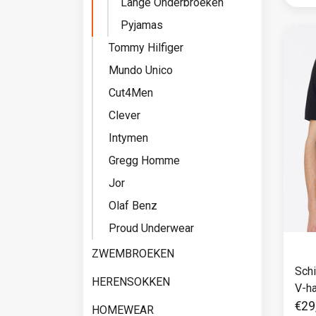
Lange Onderbroeken
Pyjamas
Tommy Hilfiger
Mundo Unico
Cut4Men
Clever
Intymen
Gregg Homme
Jor
Olaf Benz
Proud Underwear
ZWEMBROEKEN
Schiess
HERENSOKKEN
V-ha
€29
HOMEWEAR