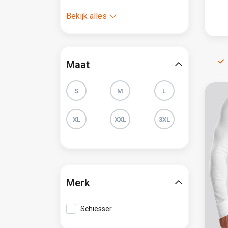
Bekijk alles
Maat
S
M
L
XL
XXL
3XL
Merk
Schiesser