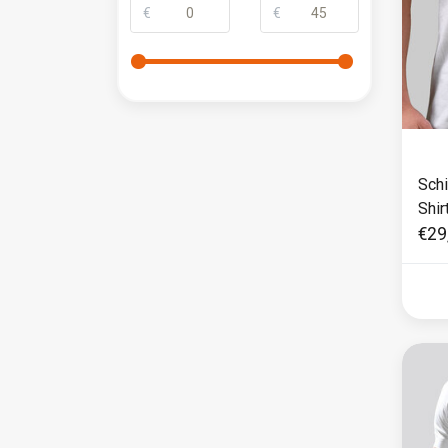
€
€
Sch
Shir
€29