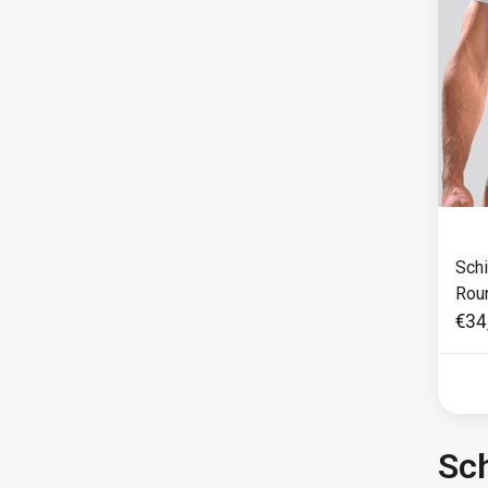
Schi
Roun
€34
Sch