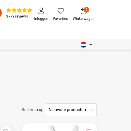
0
3779 reviews
Inloggen
Favorites
Winkelwagen
Sorteren op