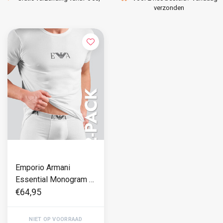
verzonden
Emporio Armani
Essential Monogram T-
Shirt 2-Pack CC715
€64,95
Wit
NIET OP VOORRAAD