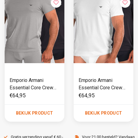
Emporio Armani
Emporio Armani
Essential Core Crew
Essential Core Crew
Neck T-Shirt 2-Pack
Neck T-Shirt 2-Pack
€64,95
€64,95
CC717 Grijs/Blauw
CC717 Blauw/Wit
BEKIJK PRODUCT
BEKIJK PRODUCT
Gratis verzending vanaf € 60,-
Voor 21.00 besteld? Vandaag