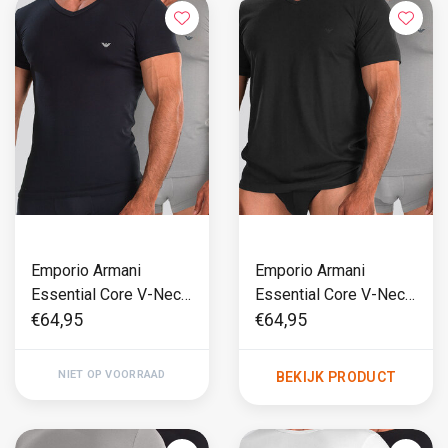
Emporio Armani
Emporio Armani
Essential Core V-Neck
Essential Core V-Neck
T-Shirt 2-Pack CC717
T-Shirt 2-Pack CC717
€64,95
€64,95
Grijs/Blauw
Zwart/Grijs
NIET OP VOORRAAD
BEKIJK PRODUCT