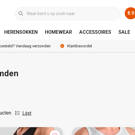
8.9
HERENSOKKEN
HOMEWEAR
ACCESSOIRES
SALE
 besteld? Vandaag verzonden
Klantbeoordeling 8.9 / 10
mden
ucten
Lijst