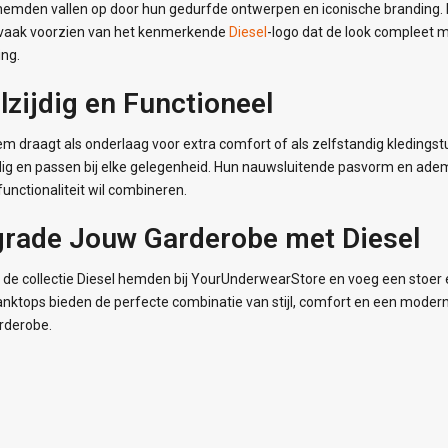
hemden vallen op door hun gedurfde ontwerpen en iconische branding. De
, vaak voorzien van het kenmerkende
Diesel
-logo dat de look compleet m
ing.
lzijdig en Functioneel
em draagt als onderlaag voor extra comfort of als zelfstandig kledings
jdig en passen bij elke gelegenheid. Hun nauwsluitende pasvorm en ade
n functionaliteit wil combineren.
rade Jouw Garderobe met Diesel
de collectie Diesel hemden bij YourUnderwearStore en voeg een stoer e
nktops bieden de perfecte combinatie van stijl, comfort en een modern
rderobe.