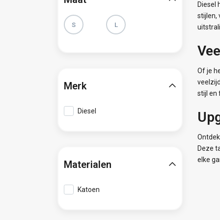
Diesel 
stijlen
S
L
uitstral
Vee
Of je h
veelzi
Merk
stijl e
Diesel
Upg
Ontdek 
Deze ta
elke ga
Materialen
Katoen