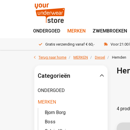
ONDERGOED
MERKEN
ZWEMBROEKEN
Gratis verzending vanaf € 60,-
Voor 21.00
Terug naar home
MERKEN
Diesel
Hemden
He
Categorieën
ONDERGOED
MERKEN
4 prod
Bjorn Borg
Boss