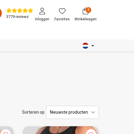
0
3779 reviews
Inloggen
Favorites
Winkelwagen
Sorteren op