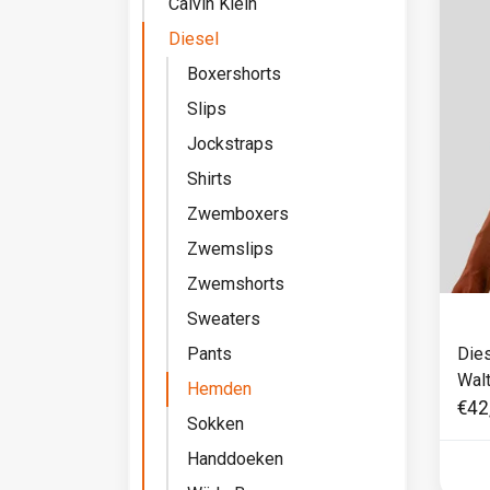
Calvin Klein
Diesel
Boxershorts
Slips
Jockstraps
Shirts
Zwemboxers
Zwemslips
Zwemshorts
Sweaters
Pants
Die
Wal
Hemden
€42
Sokken
Handdoeken