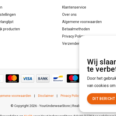
en
Klantenservice
stellingen
Over ons
rlanglijst
Algemene voorwaarden
ijk producten
Betaalmethoden
Privacy Policy
Verzenden & retourneren
Wij slaa
te verbe
Door het gebrui
van cookies om 
gemene voorwaarden
|
Disclaimer
|
Privacy Policy
|
Sitemap
|
RSS F
DIT BERICH
© Copyright 2026 - YourUnderwearStore | Realisatie
InStijl Media