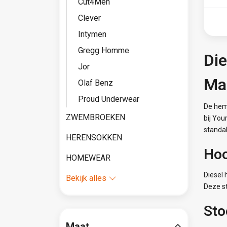
Cut4Men
Clever
Intymen
Gregg Homme
Di
Jor
Ma
Olaf Benz
Proud Underwear
De hem
ZWEMBROEKEN
bij Yo
standa
HERENSOKKEN
Hoo
HOMEWEAR
Diesel
Bekijk alles
Deze st
Sto
Maat