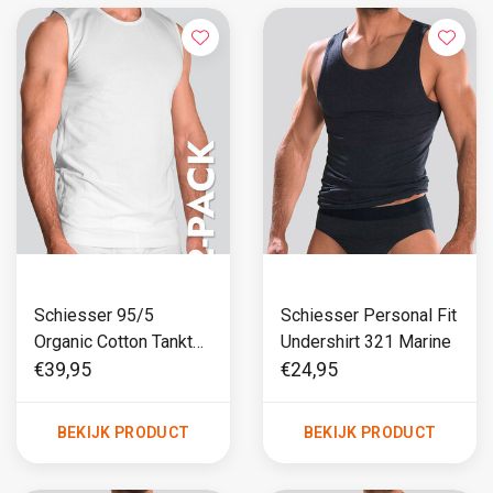
Schiesser 95/5
Schiesser Personal Fit
Organic Cotton Tanktop
Undershirt 321 Marine
2-Pack 980 Wit
€39,95
€24,95
BEKIJK PRODUCT
BEKIJK PRODUCT