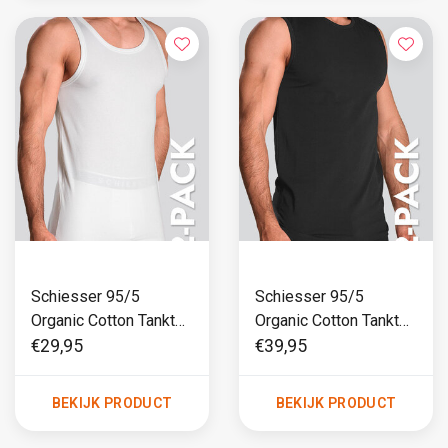
Schiesser 95/5
Schiesser 95/5
Organic Cotton Tanktop
Organic Cotton Tanktop
2-Pack 038 Wit
2-Pack 980 Zwart
€29,95
€39,95
BEKIJK PRODUCT
BEKIJK PRODUCT