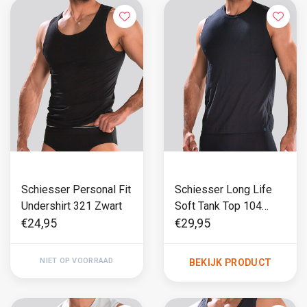
Schiesser Personal Fit
Schiesser Long Life
Undershirt 321 Zwart
Soft Tank Top 104
Marine
€24,95
€29,95
NIET OP VOORRAAD
BEKIJK PRODUCT