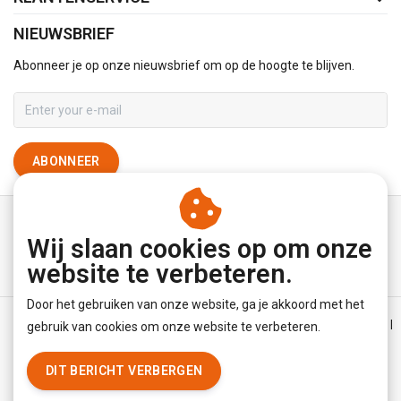
NIEUWSBRIEF
Abonneer je op onze nieuwsbrief om op de hoogte te blijven.
ABONNEER
Wij slaan cookies op om onze
website te verbeteren.
Door het gebruiken van onze website, ga je akkoord met het
Algemene voorwaarden
|
Disclaimer
|
Privacy Policy
|
Sitemap
|
gebruik van cookies om onze website te verbeteren.
RSS Feed
DIT BERICHT VERBERGEN
© Copyright 2026 - YourUnderwearStore | Realisatie
InStijl Media