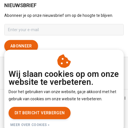
NIEUWSBRIEF
Abonneer je op onze nieuwsbrief om op de hoogte te blijven.
ABONNEER
Wij slaan cookies op om onze
website te verbeteren.
Door het gebruiken van onze website, ga je akkoord met het
Algemene voorwaarden
|
Disclaimer
|
Privacy Policy
|
Sitemap
|
gebruik van cookies om onze website te verbeteren.
RSS Feed
DIT BERICHT VERBERGEN
© Copyright 2026 - YourUnderwearStore | Realisatie
InStijl Media
MEER OVER COOKIES »