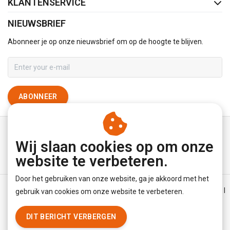
KLANTENSERVICE
NIEUWSBRIEF
Abonneer je op onze nieuwsbrief om op de hoogte te blijven.
ABONNEER
Wij slaan cookies op om onze
website te verbeteren.
Door het gebruiken van onze website, ga je akkoord met het
Algemene voorwaarden
|
Disclaimer
|
Privacy Policy
|
Sitemap
|
gebruik van cookies om onze website te verbeteren.
RSS Feed
DIT BERICHT VERBERGEN
© Copyright 2026 - YourUnderwearStore | Realisatie
InStijl Media