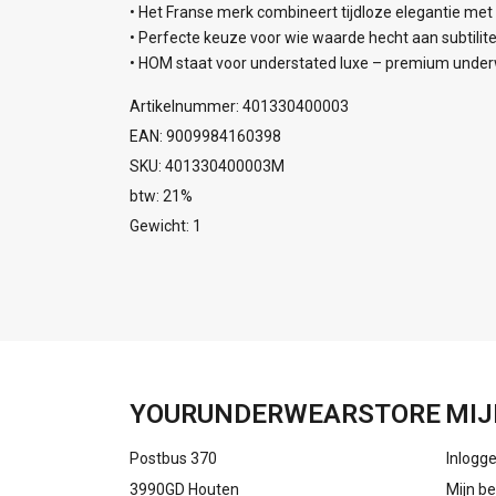
• Het Franse merk combineert tijdloze elegantie me
• Perfecte keuze voor wie waarde hecht aan subtilite
• HOM staat voor understated luxe – premium underw
Artikelnummer: 401330400003
EAN: 9009984160398
SKU: 401330400003M
btw: 21%
Gewicht: 1
YOURUNDERWEARSTORE
MIJ
Postbus 370
Inlogg
3990GD Houten
Mijn be