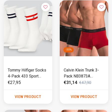
-35%
Tommy Hilfiger Socks
Calvin Klein Trunk 3-
4-Pack 433 Sport
Pack NB3873A
Stripe Giftbox White
Modern Cotton
€27,95
€31,14
€47,90
Black/Red
VIEW PRODUCT
VIEW PRODUCT