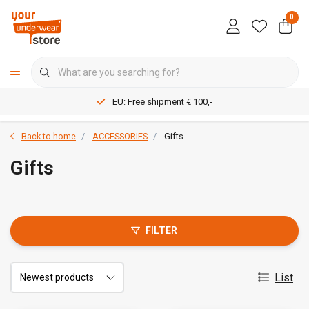
0
EU: Free shipment € 100,-
Back to home
ACCESSORIES
Gifts
Gifts
FILTER
List