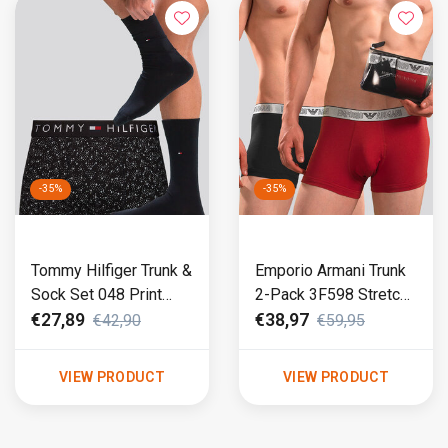
-35%
-35%
Tommy Hilfiger Trunk &
Emporio Armani Trunk
Sock Set 048 Print
2-Pack 3F598 Stretch
Black
Cotton Red
€27,89
€38,97
€42,90
€59,95
VIEW PRODUCT
VIEW PRODUCT