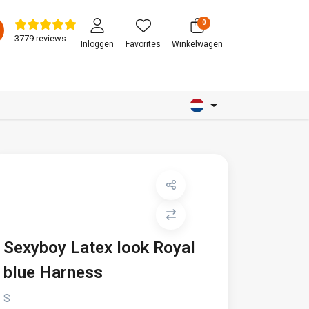
0
3779 reviews
Inloggen
Favorites
Winkelwagen
Sexyboy Latex look Royal
blue Harness
S