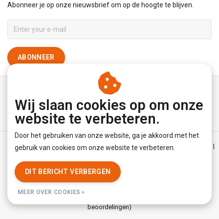
Abonneer je op onze nieuwsbrief om op de hoogte te blijven.
ABONNEER
Wij slaan cookies op om onze
website te verbeteren.
Door het gebruiken van onze website, ga je akkoord met het
Algemene voorwaarden
|
Disclaimer
|
Privacy Policy
|
Sitemap
|
gebruik van cookies om onze website te verbeteren.
RSS Feed
DIT BERICHT VERBERGEN
© Copyright 2026 - YourUnderwearStore | Realisatie
InStijl Media
MEER OVER COOKIES »
Beoordeling op
KiyOh
voor YourUnderwearStore: 8.9/10 (3779
beoordelingen)