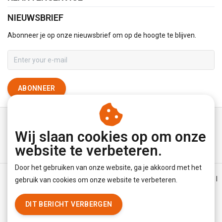
NIEUWSBRIEF
Abonneer je op onze nieuwsbrief om op de hoogte te blijven.
ABONNEER
Wij slaan cookies op om onze
website te verbeteren.
Door het gebruiken van onze website, ga je akkoord met het
Algemene voorwaarden
|
Disclaimer
|
Privacy Policy
|
Sitemap
|
gebruik van cookies om onze website te verbeteren.
RSS Feed
DIT BERICHT VERBERGEN
© Copyright 2026 - YourUnderwearStore | Realisatie
InStijl Media