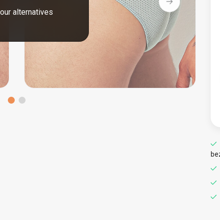
our alternatives
be