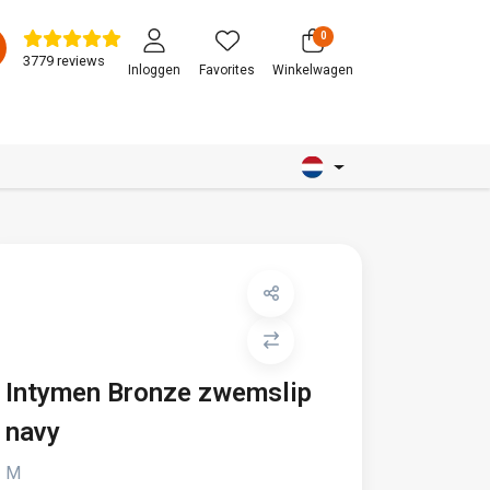
0
3779 reviews
Inloggen
Favorites
Winkelwagen
Intymen Bronze zwemslip
navy
M