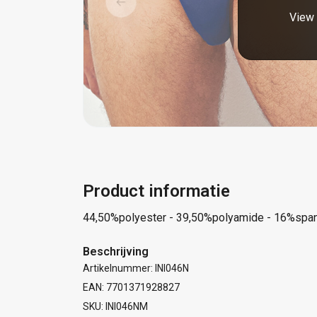
View 
Product informatie
44,50%polyester - 39,50%polyamide - 16%spa
Beschrijving
Artikelnummer: INI046N
EAN: 7701371928827
SKU: INI046NM