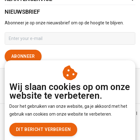
NIEUWSBRIEF
Abonneer je op onze nieuwsbrief om op de hoogte te blijven.
ABONNEER
Wij slaan cookies op om onze
website te verbeteren.
Door het gebruiken van onze website, ga je akkoord met het
Algemene voorwaarden
|
Disclaimer
|
Privacy Policy
|
Sitemap
|
gebruik van cookies om onze website te verbeteren.
RSS Feed
DIT BERICHT VERBERGEN
© Copyright 2026 - YourUnderwearStore | Realisatie
InStijl Media