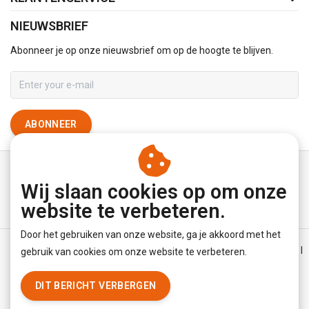
NIEUWSBRIEF
Abonneer je op onze nieuwsbrief om op de hoogte te blijven.
ABONNEER
Wij slaan cookies op om onze
website te verbeteren.
Door het gebruiken van onze website, ga je akkoord met het
Algemene voorwaarden
|
Disclaimer
|
Privacy Policy
|
Sitemap
|
gebruik van cookies om onze website te verbeteren.
RSS Feed
DIT BERICHT VERBERGEN
© Copyright 2026 - YourUnderwearStore | Realisatie
InStijl Media