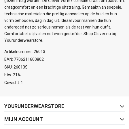
gezien mag worden. De Clever Vortex collectie draait om pasvorm,
draagcomfort en een krachtige uitstraling. Gemaakt van soepele,
technische materialen die prettig aanvoelen op de huid en hun
vorm behouden, dag in dag uit. Ideaal voor mannen die hun
ondergoed net zo serieus nemen als de rest van hun outfit.
Comfortabel, stijlvol en net even gedurfder. Shop Clever nu bij
Yourunderwearstore.
Artikelnummer: 26013
EAN: 7706211600802
SKU: 26013S
btw: 21%
Gewicht: 1
FACEBOOK
INSTAGRAM
YOURUNDERWEARSTORE
MIJN ACCOUNT