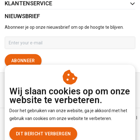
KLANTENSERVICE
NIEUWSBRIEF
Abonneer je op onze nieuwsbrief om op de hoogte te blijven.
ABONNEER
Wij slaan cookies op om onze
website te verbeteren.
Door het gebruiken van onze website, ga je akkoord met het
Algemene voorwaarden
|
Disclaimer
|
Privacy Policy
|
Sitemap
|
gebruik van cookies om onze website te verbeteren.
RSS Feed
DIT BERICHT VERBERGEN
© Copyright 2026 - YourUnderwearStore | Realisatie
InStijl Media