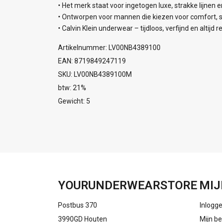
• Het merk staat voor ingetogen luxe, strakke lijnen 
• Ontworpen voor mannen die kiezen voor comfort, sti
• Calvin Klein underwear – tijdloos, verfijnd en altijd r
Artikelnummer: LV00NB4389100
EAN: 8719849247119
SKU: LV00NB4389100M
btw: 21%
Gewicht: 5
YOURUNDERWEARSTORE
MIJ
Postbus 370
Inlogg
3990GD Houten
Mijn be