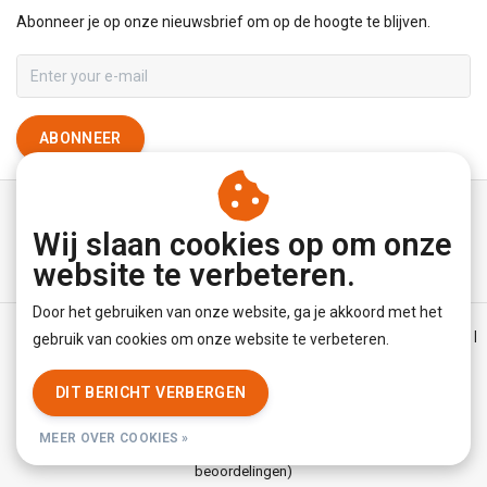
Abonneer je op onze nieuwsbrief om op de hoogte te blijven.
ABONNEER
Wij slaan cookies op om onze
website te verbeteren.
Door het gebruiken van onze website, ga je akkoord met het
Algemene voorwaarden
|
Disclaimer
|
Privacy Policy
|
Sitemap
|
gebruik van cookies om onze website te verbeteren.
RSS Feed
DIT BERICHT VERBERGEN
© Copyright 2026 - YourUnderwearStore | Realisatie
InStijl Media
MEER OVER COOKIES »
Beoordeling op
KiyOh
voor YourUnderwearStore: 8.9/10 (3779
beoordelingen)