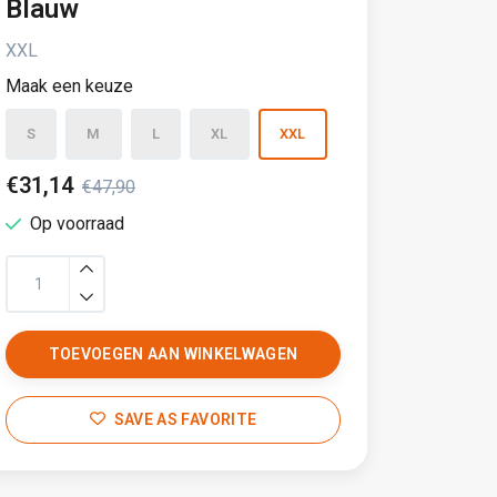
Blauw
XXL
Maak een keuze
S
M
L
XL
XXL
€31,14
€47,90
Op voorraad
TOEVOEGEN AAN WINKELWAGEN
SAVE AS FAVORITE