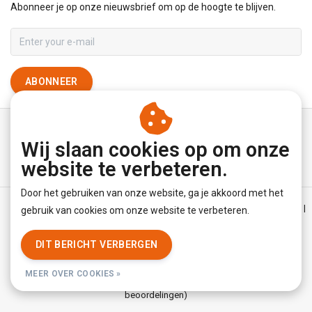
Abonneer je op onze nieuwsbrief om op de hoogte te blijven.
ABONNEER
Wij slaan cookies op om onze
website te verbeteren.
Door het gebruiken van onze website, ga je akkoord met het
Algemene voorwaarden
|
Disclaimer
|
Privacy Policy
|
Sitemap
|
gebruik van cookies om onze website te verbeteren.
RSS Feed
DIT BERICHT VERBERGEN
© Copyright 2026 - YourUnderwearStore | Realisatie
InStijl Media
MEER OVER COOKIES »
Beoordeling op
KiyOh
voor YourUnderwearStore: 8.9/10 (3779
beoordelingen)