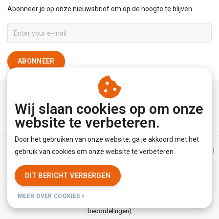
Abonneer je op onze nieuwsbrief om op de hoogte te blijven.
ABONNEER
Wij slaan cookies op om onze
website te verbeteren.
Door het gebruiken van onze website, ga je akkoord met het
Algemene voorwaarden
|
Disclaimer
|
Privacy Policy
|
Sitemap
|
gebruik van cookies om onze website te verbeteren.
RSS Feed
DIT BERICHT VERBERGEN
© Copyright 2026 - YourUnderwearStore | Realisatie
InStijl Media
MEER OVER COOKIES »
Beoordeling op
KiyOh
voor YourUnderwearStore: 8.9/10 (3779
beoordelingen)