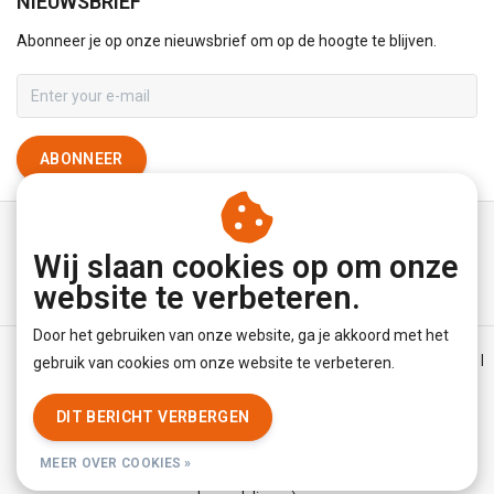
NIEUWSBRIEF
Abonneer je op onze nieuwsbrief om op de hoogte te blijven.
ABONNEER
Wij slaan cookies op om onze
website te verbeteren.
Door het gebruiken van onze website, ga je akkoord met het
Algemene voorwaarden
|
Disclaimer
|
Privacy Policy
|
Sitemap
|
gebruik van cookies om onze website te verbeteren.
RSS Feed
DIT BERICHT VERBERGEN
© Copyright 2026 - YourUnderwearStore | Realisatie
InStijl Media
MEER OVER COOKIES »
Beoordeling op
KiyOh
voor YourUnderwearStore: 8.9/10 (3779