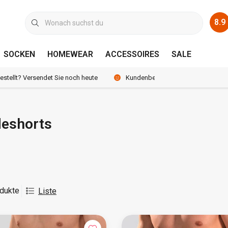
8.9
SOCKEN
HOMEWEAR
ACCESSOIRES
SALE
bestellt? Versendet Sie noch heute
Kundenbewertung 8.9 /10
eshorts
dukte
Liste