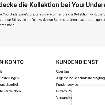
decke die Kollektion bei YourUnde
e YourUnderwearStore, um unsere umfangreiche Kollektion von Boss 
edenen Stilen, die perfekt zu deinen Sommerplänen passen, und genieße
eten kann.
FACEBOOK
INSTAGRAM
N KONTO
KUNDENDIENST
den
Über Uns
Bestellungen
Allgemeine Geschäftsbedingun
unschzettel
Kundenservice
te vergleichen
Privacy Policy
Versandkosten