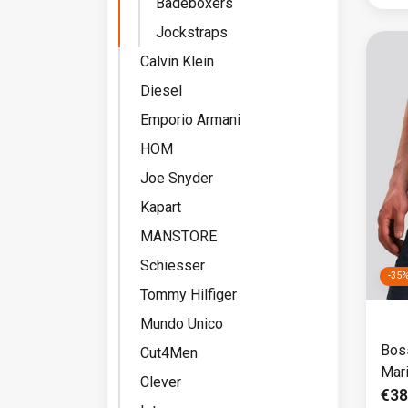
Badeboxers
Jockstraps
Calvin Klein
Diesel
Emporio Armani
HOM
Joe Snyder
Kapart
MANSTORE
Schiesser
-35
Tommy Hilfiger
Mundo Unico
Bos
Cut4Men
Mar
Clever
€38