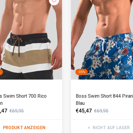
%
-35%
s Swim Short 700 Rico
Boss Swim Short 844 Piran
un
Blau
,47
€45,47
€69,95
€69,95
PRODUKT ANZEIGEN
NICHT AUF LAGER