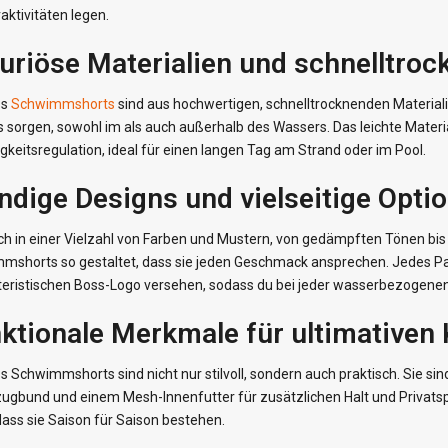
ktivitäten legen.
uriöse Materialien und schnelltro
ss
Schwimmshorts
sind aus hochwertigen, schnelltrocknenden Materialie
s sorgen, sowohl im als auch außerhalb des Wassers. Das leichte Materi
gkeitsregulation, ideal für einen langen Tag am Strand oder im Pool.
ndige Designs und vielseitige Opti
ich in einer Vielzahl von Farben und Mustern, von gedämpften Tönen bis 
shorts so gestaltet, dass sie jeden Geschmack ansprechen. Jedes Paar 
eristischen Boss-Logo versehen, sodass du bei jeder wasserbezogenen Ak
ktionale Merkmale für ultimativen
s Schwimmshorts sind nicht nur stilvoll, sondern auch praktisch. Sie 
ugbund und einem Mesh-Innenfutter für zusätzlichen Halt und Privatsph
dass sie Saison für Saison bestehen.