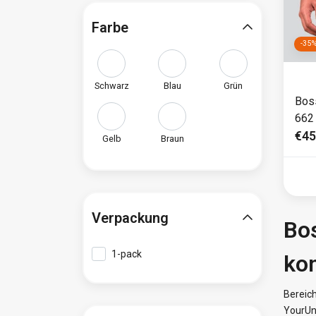
Farbe
-35
Schwarz
Blau
Grün
Bos
662
€45
Gelb
Braun
Verpackung
Bo
1-pack
ko
Bereic
YourUnd