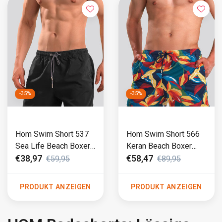
-35%
-35%
Hom Swim Short 537
Hom Swim Short 566
Sea Life Beach Boxer
Keran Beach Boxer
Schwarz
Blau
€38,97
€58,47
€59,95
€89,95
PRODUKT ANZEIGEN
PRODUKT ANZEIGEN