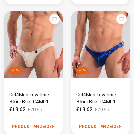
-35%
-35%
Cut4Men Low Rise
Cut4Men Low Rise
Bikini Brief C4M01
Bikini Brief C4M01
Beige (500)
Skaï Blau
€13,62
€13,62
€20,95
€20,95
PRODUKT ANZEIGEN
PRODUKT ANZEIGEN