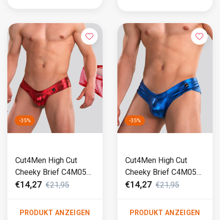
-35%
-35%
Cut4Men High Cut
Cut4Men High Cut
Cheeky Brief C4M05
Cheeky Brief C4M05
Skaï Rot
Skaï Blau
€14,27
€14,27
€21,95
€21,95
PRODUKT ANZEIGEN
PRODUKT ANZEIGEN