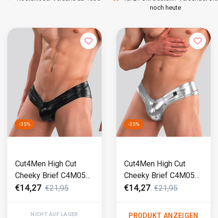
noch heute
-35%
-35%
Cut4Men High Cut
Cut4Men High Cut
Cheeky Brief C4M05
Cheeky Brief C4M05
Skaï Schwarz
Skaï Silber
€14,27
€14,27
€21,95
€21,95
NICHT AUF LAGER
PRODUKT ANZEIGEN