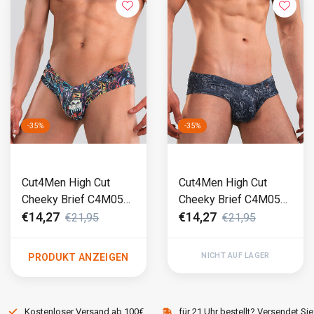
-35%
-35%
Cut4Men High Cut
Cut4Men High Cut
Cheeky Brief C4M05
Cheeky Brief C4M05
Tattoo Schwarz
Dollar Schwarz
€14,27
€14,27
€21,95
€21,95
NICHT AUF LAGER
PRODUKT ANZEIGEN
Kostenloser Versand ab 100€
für 21 Uhr bestellt? Versendet Sie