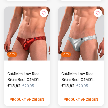
-35%
-35%
Cut4Men Low Rise
Cut4Men Low Rise
Bikini Brief C4M01
Bikini Brief C4M01
Skaï Rot
Skaï Silber
€13,62
€13,62
€20,95
€20,95
PRODUKT ANZEIGEN
PRODUKT ANZEIGEN