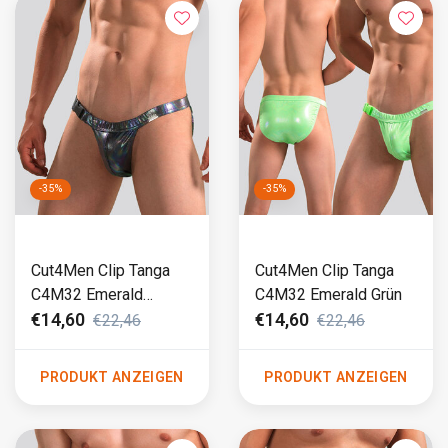
-35%
-35%
Cut4Men Clip Tanga
Cut4Men Clip Tanga
C4M32 Emerald
C4M32 Emerald Grün
Schwarz
€14,60
€14,60
€22,46
€22,46
PRODUKT ANZEIGEN
PRODUKT ANZEIGEN