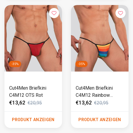
-35%
-35%
Cut4Men Briefkini
Cut4Men Briefkini
C4M12 OTS Rot
C4M12 Rainbow
Rainbow (799)
€13,62
€13,62
€20,95
€20,95
PRODUKT ANZEIGEN
PRODUKT ANZEIGEN