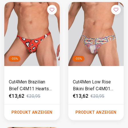
-35%
-35%
Cut4Men Brazilian
Cut4Men Low Rise
Brief C4M11 Hearts
Bikini Brief C4M01
Rot
Aztec Weiß
€13,62
€13,62
€20,95
€20,95
PRODUKT ANZEIGEN
PRODUKT ANZEIGEN