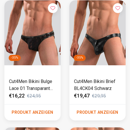
-35%
-35%
Cut4Men Bikini Bulge
Cut4Men Bikini Brief
Lace 01 Transparant
BL4CK04 Schwarz
Zwart (055)
€16,22
€19,47
€24,95
€29,95
PRODUKT ANZEIGEN
PRODUKT ANZEIGEN