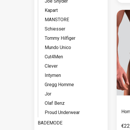
Joe Snyder
Kapart
MANSTORE
Schiesser
Tommy Hilfiger
Mundo Unico
Cut4Men
Clever
Intymen
Gregg Homme
Jor
Olaf Benz
Hom
Proud Underwear
BADEMODE
€22