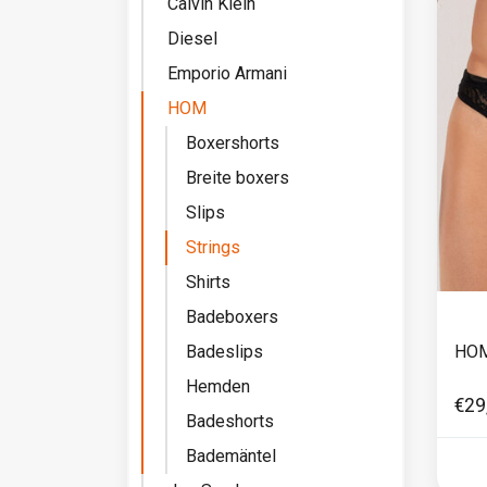
Calvin Klein
Diesel
Emporio Armani
HOM
Boxershorts
Breite boxers
Slips
Strings
Shirts
Badeboxers
Badeslips
HOM
Hemden
€29
Badeshorts
Bademäntel