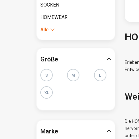
SOCKEN
HOMEWEAR
Alle
HO
Größe
Erleben
Entwick
S
M
L
XL
Wei
Die HOM
hervorr
Marke
unter d