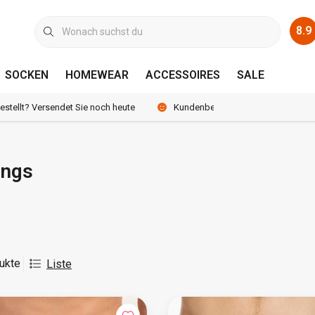
8.9
SOCKEN
HOMEWEAR
ACCESSOIRES
SALE
bestellt? Versendet Sie noch heute
Kundenbewertung 8.9 /10
ings
ukte
Liste