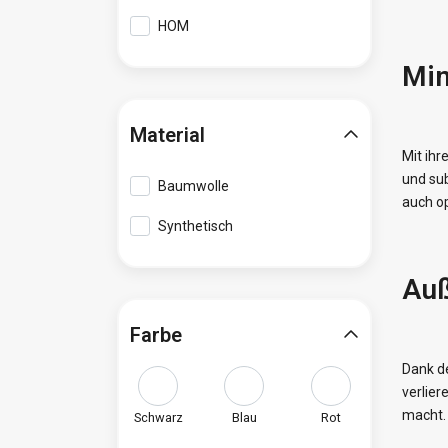
HOM
Min
Material
Mit ihr
und sub
Baumwolle
auch o
Synthetisch
Auß
Farbe
Dank d
verlier
macht.
Schwarz
Blau
Rot