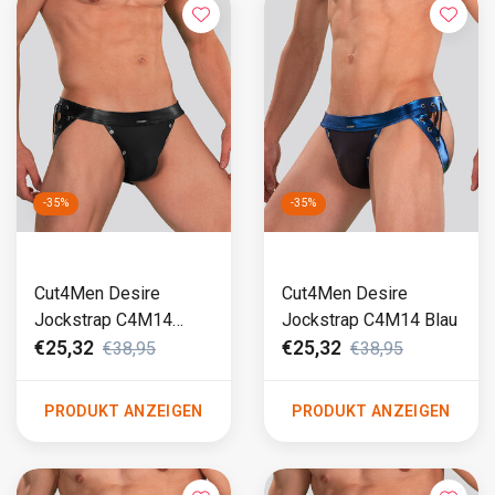
-35%
-35%
Cut4Men Desire
Cut4Men Desire
Jockstrap C4M14
Jockstrap C4M14 Blau
Schwarz
€25,32
€25,32
€38,95
€38,95
PRODUKT ANZEIGEN
PRODUKT ANZEIGEN