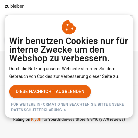
zu bleiben.
Wir benutzen Cookies nur für
ABONNIEREN
interne Zwecke um den
Webshop zu verbessern.
Durch die Nutzung unserer Webseite stimmen Sie dem
Gebrauch von Cookies zur Verbesserung dieser Seite zu.
DIESE NACHRICHT AUSBLENDEN
Allgemeine Geschäftsbedingungen
|
Privacy Policy
|
RSS Feed
FÜR WEITERE INFORMATIONEN BEACHTEN SIE BITTE UNSERE
© Copyright 2026 - YourUnderwearStore | Realisatie
InStijl Media
DATENSCHUTZERKLÄRUNG. »
Rating on
KiyOh
for YourUnderwearStore: 8.9/10 (3779 reviews)