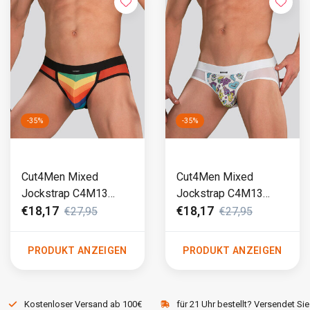
-35%
-35%
Cut4Men Mixed
Cut4Men Mixed
Jockstrap C4M13
Jockstrap C4M13
Rainbow Rainbow
Miami Ink Weiß
€18,17
€18,17
€27,95
€27,95
(799)
PRODUKT ANZEIGEN
PRODUKT ANZEIGEN
Kostenloser Versand ab 100€
für 21 Uhr bestellt? Versendet Sie