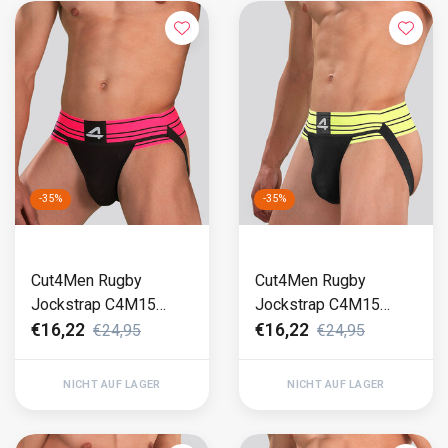
-35%
-35%
Cut4Men Rugby
Cut4Men Rugby
Jockstrap C4M15
Jockstrap C4M15
Rosa
Lime (258)
€16,22
€16,22
€24,95
€24,95
NICHT AUF LAGER
NICHT AUF LAGER