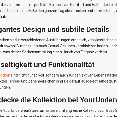
, die zusammen eine perfekte Balance von Komfort und Haltbarkeit bie
lien halten deine Füße den ganzen Tag über trocken und komfortabel, eg
äufst.
gantes Design und subtile Details
cken sind in verschiedenen Ausführungen erhältlich, von klassischen ei
mit sowohl Business- als auch Casual-Schuhen kombinieren lassen. Jedes
lt, was deiner Sockensammlung einen Hauch von Eleganz verleiht.
lseitigkeit und Funktionalität
ocken
sind nicht nur stilvoll, sondern auch für den aktiven Lebenssti
kten Fersen- und Zehenbereichen sind sie darauf ausgelegt, lange zu ha
ungen.
decke die Kollektion bei YourUnde
e YourUnderwearStore, um unsere umfangreiche Kollektion von Boss So
 die perfekt zu deinen täglichen Bedürfnissen passen, und bereichere 