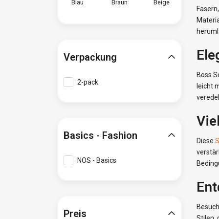
Blau
Braun
Beige
Fasern
Materia
heruml
Ele
Verpackung
Boss So
2-pack
leicht 
verede
Vie
Basics - Fashion
Diese
S
verstär
NOS - Basics
Beding
Ent
Besuch
Preis
Stilen,