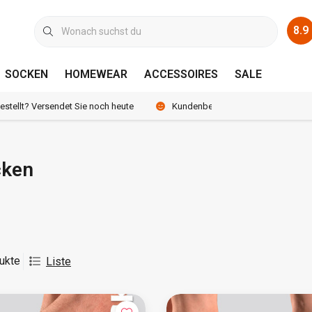
8.9
SOCKEN
HOMEWEAR
ACCESSOIRES
SALE
bestellt? Versendet Sie noch heute
Kundenbewertung 8.9 /10
cken
ukte
Liste