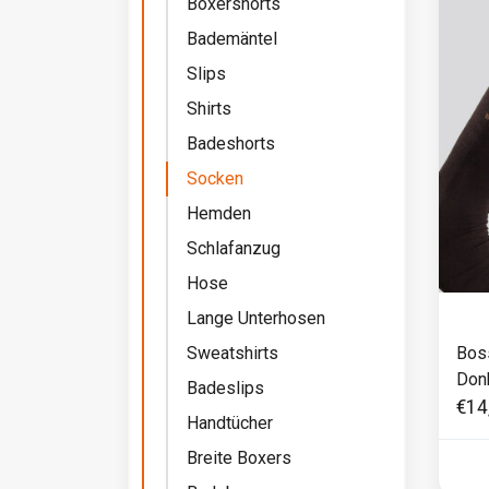
Boxershorts
Bademäntel
Slips
Shirts
Badeshorts
Socken
Hemden
Schlafanzug
Hose
Lange Unterhosen
Sweatshirts
Bos
Donk
Badeslips
€14
Handtücher
Breite Boxers