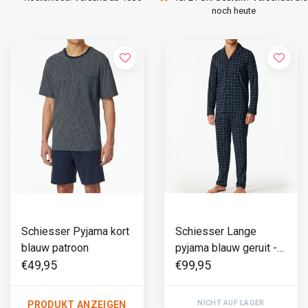
noch heute
Schiesser Pyjama kort
Schiesser Lange
blauw patroon
pyjama blauw geruit -
Fine Interlock
€49,95
€99,95
NICHT AUF LAGER
PRODUKT ANZEIGEN