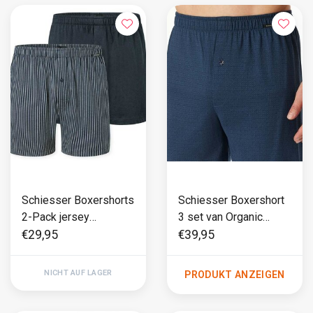
Schiesser Boxershorts
Schiesser Boxershort
2-Pack jersey
3 set van Organic
donkerblauw
Cotton Multi - 95/5
€29,95
€39,95
NICHT AUF LAGER
PRODUKT ANZEIGEN