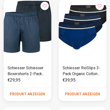
Schiesser Schiesser
Schiesser RioSlips 3-
Boxershorts 2-Pack
Pack Organic Cotton
cotton blauw
blauw/ zwart - 95/5
€29,95
€39,95
PRODUKT ANZEIGEN
PRODUKT ANZEIGEN