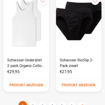
Schiesser Undershirt
Schiesser RioSlip 2-
2-pack Organic Cotton
Pack zwart
wit - 95/5
€29,95
€27,95
PRODUKT ANZEIGEN
PRODUKT ANZEIGEN