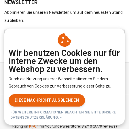
NEWSLETTER
Abonnieren Sie unseren Newsletter, um auf dem neuesten Stand
zu bleiben.
Wir benutzen Cookies nur für
ABONNIEREN
interne Zwecke um den
Webshop zu verbessern.
Durch die Nutzung unserer Webseite stimmen Sie dem
Gebrauch von Cookies zur Verbesserung dieser Seite zu.
DIESE NACHRICHT AUSBLENDEN
Allgemeine Geschäftsbedingungen
|
Privacy Policy
|
RSS Feed
FÜR WEITERE INFORMATIONEN BEACHTEN SIE BITTE UNSERE
© Copyright 2026 - YourUnderwearStore | Realisatie
InStijl Media
DATENSCHUTZERKLÄRUNG. »
Rating on
KiyOh
for YourUnderwearStore: 8.9/10 (3779 reviews)