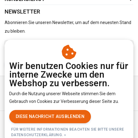
NEWSLETTER
Abonnieren Sie unseren Newsletter, um auf dem neuesten Stand
zu bleiben.
Wir benutzen Cookies nur für
ABONNIEREN
interne Zwecke um den
Webshop zu verbessern.
Durch die Nutzung unserer Webseite stimmen Sie dem
Gebrauch von Cookies zur Verbesserung dieser Seite zu.
DIESE NACHRICHT AUSBLENDEN
Allgemeine Geschäftsbedingungen
|
Privacy Policy
|
RSS Feed
FÜR WEITERE INFORMATIONEN BEACHTEN SIE BITTE UNSERE
© Copyright 2026 - YourUnderwearStore | Realisatie
InStijl Media
DATENSCHUTZERKLÄRUNG. »