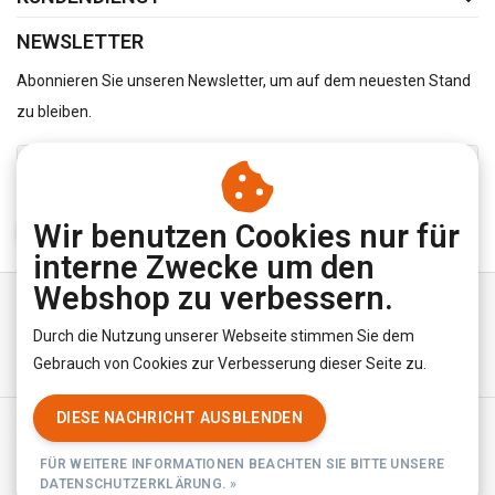
NEWSLETTER
Abonnieren Sie unseren Newsletter, um auf dem neuesten Stand
zu bleiben.
Wir benutzen Cookies nur für
ABONNIEREN
interne Zwecke um den
Webshop zu verbessern.
Durch die Nutzung unserer Webseite stimmen Sie dem
Gebrauch von Cookies zur Verbesserung dieser Seite zu.
DIESE NACHRICHT AUSBLENDEN
Allgemeine Geschäftsbedingungen
|
Privacy Policy
|
RSS Feed
FÜR WEITERE INFORMATIONEN BEACHTEN SIE BITTE UNSERE
© Copyright 2026 - YourUnderwearStore | Realisatie
InStijl Media
DATENSCHUTZERKLÄRUNG. »