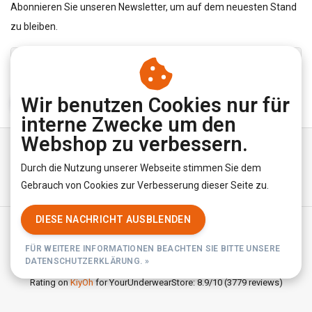
Abonnieren Sie unseren Newsletter, um auf dem neuesten Stand
zu bleiben.
Wir benutzen Cookies nur für
ABONNIEREN
interne Zwecke um den
Webshop zu verbessern.
Durch die Nutzung unserer Webseite stimmen Sie dem
Gebrauch von Cookies zur Verbesserung dieser Seite zu.
DIESE NACHRICHT AUSBLENDEN
Allgemeine Geschäftsbedingungen
|
Privacy Policy
|
RSS Feed
FÜR WEITERE INFORMATIONEN BEACHTEN SIE BITTE UNSERE
© Copyright 2026 - YourUnderwearStore | Realisatie
InStijl Media
DATENSCHUTZERKLÄRUNG. »
Rating on
KiyOh
for YourUnderwearStore: 8.9/10 (3779 reviews)