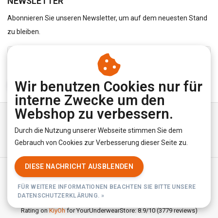
NEWSLETTER
Abonnieren Sie unseren Newsletter, um auf dem neuesten Stand
zu bleiben.
Wir benutzen Cookies nur für
ABONNIEREN
interne Zwecke um den
Webshop zu verbessern.
Durch die Nutzung unserer Webseite stimmen Sie dem
Gebrauch von Cookies zur Verbesserung dieser Seite zu.
DIESE NACHRICHT AUSBLENDEN
Allgemeine Geschäftsbedingungen
|
Privacy Policy
|
RSS Feed
FÜR WEITERE INFORMATIONEN BEACHTEN SIE BITTE UNSERE
© Copyright 2026 - YourUnderwearStore | Realisatie
InStijl Media
DATENSCHUTZERKLÄRUNG. »
Rating on
KiyOh
for YourUnderwearStore: 8.9/10 (3779 reviews)