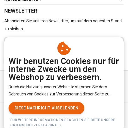
NEWSLETTER
Abonnieren Sie unseren Newsletter, um auf dem neuesten Stand
zu bleiben.
Wir benutzen Cookies nur für
ABONNIEREN
interne Zwecke um den
Webshop zu verbessern.
Durch die Nutzung unserer Webseite stimmen Sie dem
Gebrauch von Cookies zur Verbesserung dieser Seite zu.
DIESE NACHRICHT AUSBLENDEN
Allgemeine Geschäftsbedingungen
|
Privacy Policy
|
RSS Feed
FÜR WEITERE INFORMATIONEN BEACHTEN SIE BITTE UNSERE
© Copyright 2026 - YourUnderwearStore | Realisatie
InStijl Media
DATENSCHUTZERKLÄRUNG. »