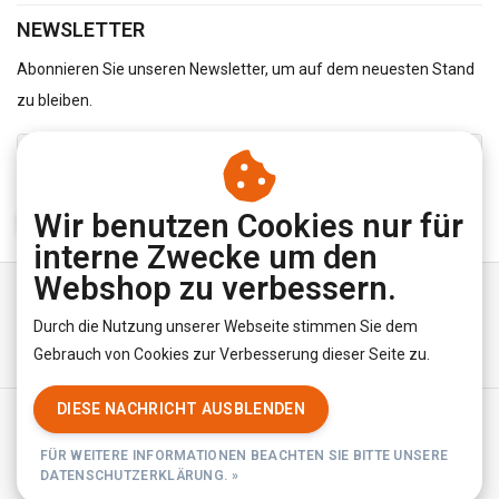
NEWSLETTER
Abonnieren Sie unseren Newsletter, um auf dem neuesten Stand
zu bleiben.
Wir benutzen Cookies nur für
ABONNIEREN
interne Zwecke um den
Webshop zu verbessern.
Durch die Nutzung unserer Webseite stimmen Sie dem
Gebrauch von Cookies zur Verbesserung dieser Seite zu.
DIESE NACHRICHT AUSBLENDEN
Allgemeine Geschäftsbedingungen
|
Privacy Policy
|
RSS Feed
FÜR WEITERE INFORMATIONEN BEACHTEN SIE BITTE UNSERE
© Copyright 2026 - YourUnderwearStore | Realisatie
InStijl Media
DATENSCHUTZERKLÄRUNG. »