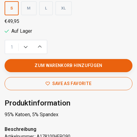
S
M
L
XL
€49,95
Auf Lager
ZUM WARENKORB HINZUFÜGEN
SAVE AS FAVORITE
Produktinformation
95% Katoen, 5% Spandex
Beschreibung
Artikelnummer:: A178100HERQ90