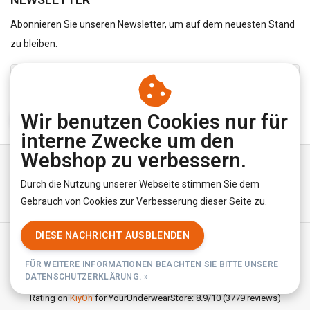
Abonnieren Sie unseren Newsletter, um auf dem neuesten Stand
zu bleiben.
Wir benutzen Cookies nur für
ABONNIEREN
interne Zwecke um den
Webshop zu verbessern.
Durch die Nutzung unserer Webseite stimmen Sie dem
Gebrauch von Cookies zur Verbesserung dieser Seite zu.
DIESE NACHRICHT AUSBLENDEN
Allgemeine Geschäftsbedingungen
|
Privacy Policy
|
RSS Feed
FÜR WEITERE INFORMATIONEN BEACHTEN SIE BITTE UNSERE
© Copyright 2026 - YourUnderwearStore | Realisatie
InStijl Media
DATENSCHUTZERKLÄRUNG. »
Rating on
KiyOh
for YourUnderwearStore: 8.9/10 (3779 reviews)