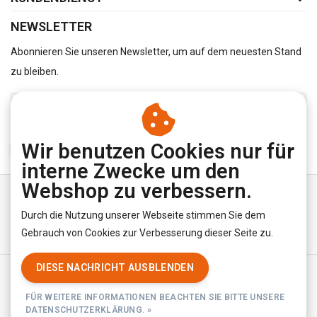
NEWSLETTER
Abonnieren Sie unseren Newsletter, um auf dem neuesten Stand
zu bleiben.
Wir benutzen Cookies nur für
ABONNIEREN
interne Zwecke um den
Webshop zu verbessern.
Durch die Nutzung unserer Webseite stimmen Sie dem
Gebrauch von Cookies zur Verbesserung dieser Seite zu.
DIESE NACHRICHT AUSBLENDEN
Allgemeine Geschäftsbedingungen
|
Privacy Policy
|
RSS Feed
FÜR WEITERE INFORMATIONEN BEACHTEN SIE BITTE UNSERE
© Copyright 2026 - YourUnderwearStore | Realisatie
InStijl Media
DATENSCHUTZERKLÄRUNG. »