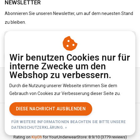
NEWSLETTER
Abonnieren Sie unseren Newsletter, um auf dem neuesten Stand
zu bleiben.
Wir benutzen Cookies nur für
ABONNIEREN
interne Zwecke um den
Webshop zu verbessern.
Durch die Nutzung unserer Webseite stimmen Sie dem
Gebrauch von Cookies zur Verbesserung dieser Seite zu.
DIESE NACHRICHT AUSBLENDEN
Allgemeine Geschäftsbedingungen
|
Privacy Policy
|
RSS Feed
FÜR WEITERE INFORMATIONEN BEACHTEN SIE BITTE UNSERE
© Copyright 2026 - YourUnderwearStore | Realisatie
InStijl Media
DATENSCHUTZERKLÄRUNG. »
Rating on
KiyOh
for YourUnderwearStore: 8.9/10 (3779 reviews)