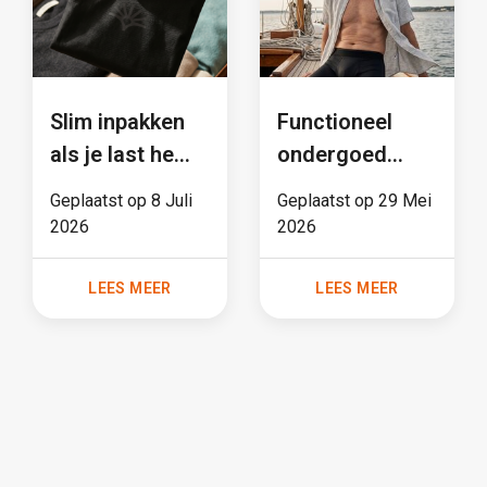
Slim inpakken
Functioneel
als je last hebt
ondergoed
van
voor mannen:
Geplaatst op
8 Juli
Geplaatst op
29 Mei
urineverlies:
meer dan een
2026
2026
wat hoort er in
trend
je tas?
LEES MEER
LEES MEER