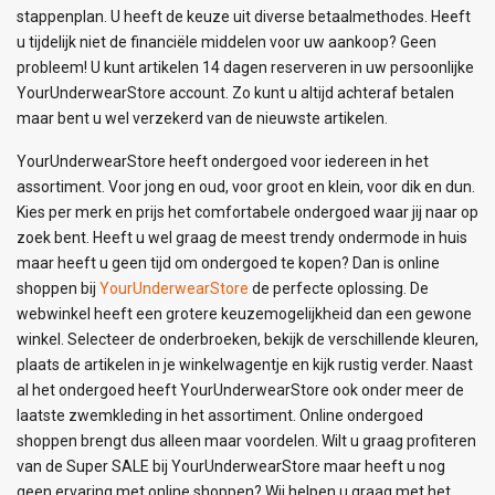
stappenplan. U heeft de keuze uit diverse betaalmethodes. Heeft
u tijdelijk niet de financiële middelen voor uw aankoop? Geen
probleem! U kunt artikelen 14 dagen reserveren in uw persoonlijke
YourUnderwearStore account. Zo kunt u altijd achteraf betalen
maar bent u wel verzekerd van de nieuwste artikelen.
YourUnderwearStore heeft ondergoed voor iedereen in het
assortiment. Voor jong en oud, voor groot en klein, voor dik en dun.
Kies per merk en prijs het comfortabele ondergoed waar jij naar op
zoek bent. Heeft u wel graag de meest trendy ondermode in huis
maar heeft u geen tijd om ondergoed te kopen? Dan is online
shoppen bij
YourUnderwearStore
de perfecte oplossing. De
webwinkel heeft een grotere keuzemogelijkheid dan een gewone
winkel. Selecteer de onderbroeken, bekijk de verschillende kleuren,
plaats de artikelen in je winkelwagentje en kijk rustig verder. Naast
al het ondergoed heeft YourUnderwearStore ook onder meer de
laatste zwemkleding in het assortiment. Online ondergoed
shoppen brengt dus alleen maar voordelen. Wilt u graag profiteren
van de Super SALE bij YourUnderwearStore maar heeft u nog
geen ervaring met online shoppen? Wij helpen u graag met het