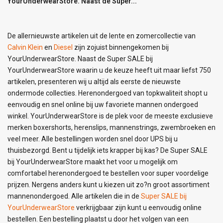
YourUnderwearStore. Naast de Super...
De allernieuwste artikelen uit de lente en zomercollectie van
Calvin Klein
en
Diesel
zijn zojuist binnengekomen bij
YourUnderwearStore. Naast de Super SALE bij
YourUnderwearStore waarin u de keuze heeft uit maar liefst 750
artikelen, presenteren wij u altijd als eerste de nieuwste
ondermode collecties. Herenondergoed van topkwaliteit shopt u
eenvoudig en snel online bij uw favoriete mannen ondergoed
winkel. YourUnderwearStore is de plek voor de meeste exclusieve
merken boxershorts, herenslips, mannenstrings, zwembroeken en
veel meer. Alle bestellingen worden snel door UPS bij u
thuisbezorgd. Bent u tijdelijk iets krapper bij kas? De Super SALE
bij YourUnderwearStore maakt het voor u mogelijk om
comfortabel herenondergoed te bestellen voor super voordelige
prijzen. Nergens anders kunt u kiezen uit zo?n groot assortiment
mannenondergoed. Alle artikelen die in de
Super SALE bij
YourUnderwearStore
verkrijgbaar zijn kunt u eenvoudig online
bestellen. Een bestelling plaatst u door het volgen van een