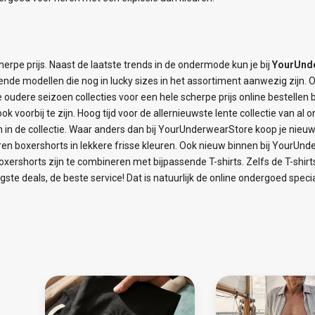
herpe prijs. Naast de laatste trends in de ondermode kun je bij
YourUnd
lende modellen die nog in lucky sizes in het assortiment aanwezig zijn. 
e oudere seizoen collecties voor een hele scherpe prijs online bestellen
kt ook voorbij te zijn. Hoog tijd voor de allernieuwste lente collectie va
in de collectie. Waar anders dan bij YourUnderwearStore koop je nieu
Heren boxershorts in lekkere frisse kleuren. Ook nieuw binnen bij YourU
xershorts zijn te combineren met bijpassende T-shirts. Zelfs de T-shirts
ste deals, de beste service! Dat is natuurlijk de online ondergoed speci