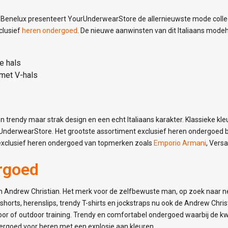
 Benelux presenteert YourUnderwearStore de allernieuwste mode collec
clusief
heren ondergoed
. De nieuwe aanwinsten van dit Italiaans modehu
e hals
 met V-hals
 trendy maar strak design en een echt Italiaans karakter. Klassieke k
ourUnderwearStore. Het grootste assortiment exclusief heren ondergoed
exclusief heren ondergoed van topmerken zoals
Emporio Armani
, Vers
rgoed
an Andrew Christian. Het merk voor de zelfbewuste man, op zoek naar ne
horts, herenslips, trendy T-shirts en jockstraps nu ook de Andrew Chri
door of outdoor training. Trendy en comfortabel ondergoed waarbij de k
dergoed voor heren met een explosie aan kleuren.