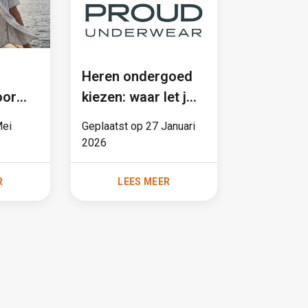
Heren ondergoed
Heren on
oor
kiezen: waar let je
sale
r dan
op na je vijftigste?
Mei
Geplaatst op
27 Januari
Geplaatst o
2026
2025
R
LEES MEER
LEE