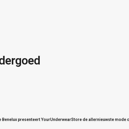
ndergoed
de Benelux presenteert YourUnderwearStore de allernieuwste mode co