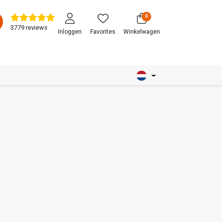
0
3779 reviews
Inloggen
Favorites
Winkelwagen