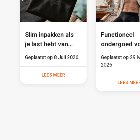
Slim inpakken als
Functioneel
je last hebt van
ondergoed v
urineverlies: wat
mannen: mee
Geplaatst op
8 Juli 2026
Geplaatst op
29 
hoort er in je tas?
een trend
2026
LEES MEER
LEES MEE