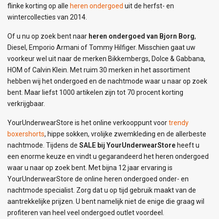
flinke korting op alle
heren ondergoed
uit de herfst- en
wintercollecties van 2014.
Of u nu op zoek bent naar
heren ondergoed van Bjorn Borg
,
Diesel, Emporio Armani of Tommy Hilfiger. Misschien gaat uw
voorkeur wel uit naar de merken Bikkembergs, Dolce & Gabbana,
HOM of Calvin Klein. Met ruim 30 merken in het assortiment
hebben wij het ondergoed en de nachtmode waar u naar op zoek
bent. Maar liefst 1000 artikelen zijn tot 70 procent korting
verkrijgbaar.
YourUnderwearStore is het online verkooppunt voor
trendy
boxershorts
, hippe sokken, vrolijke zwemkleding en de allerbeste
nachtmode. Tijdens de
SALE bij YourUnderwearStore
heeft u
een enorme keuze en vindt u gegarandeerd het heren ondergoed
waar u naar op zoek bent. Met bijna 12 jaar ervaring is
YourUnderwearStore de online heren ondergoed onder- en
nachtmode specialist. Zorg dat u op tijd gebruik maakt van de
aantrekkelijke prijzen. U bent namelijk niet de enige die graag wil
profiteren van heel veel ondergoed outlet voordeel.