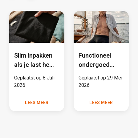
Slim inpakken
Functioneel
als je last hebt
ondergoed
van
voor mannen:
Geplaatst op
8 Juli
Geplaatst op
29 Mei
urineverlies:
meer dan een
2026
2026
wat hoort er in
trend
je tas?
LEES MEER
LEES MEER