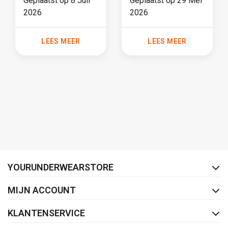
Geplaatst op
8 Juli
Geplaatst op
29 Mei
urineverlies:
meer dan een
2026
2026
wat hoort er in
trend
je tas?
LEES MEER
LEES MEER
FACEBOOK
INSTAGRAM
YOURUNDERWEARSTORE
MIJN ACCOUNT
KLANTENSERVICE