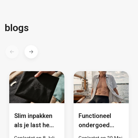
blogs
Slim inpakken
Functioneel
als je last hebt
ondergoed
van
voor mannen: