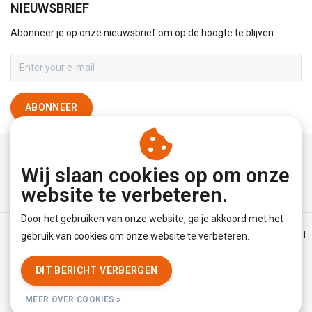
NIEUWSBRIEF
Abonneer je op onze nieuwsbrief om op de hoogte te blijven.
ABONNEER
Wij slaan cookies op om onze
website te verbeteren.
Door het gebruiken van onze website, ga je akkoord met het
Algemene voorwaarden
|
Disclaimer
|
Privacy Policy
|
Sitemap
|
gebruik van cookies om onze website te verbeteren.
RSS Feed
DIT BERICHT VERBERGEN
© Copyright 2026 - YourUnderwearStore | Realisatie
InStijl Media
MEER OVER COOKIES »
Beoordeling op
KiyOh
voor YourUnderwearStore: 8.9/10 (3779